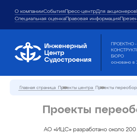
О компании
События
Пресс-центр
Для акционеров
Специальная оценка
Правовая информация
Презе
ПРОЕКТНО -
КОНСТРУКТ
БЮРО
основано в 
Главная страница
Проекты центра
Проекты переобору
Проекты переоб
АО «ИЦС» разработано около 200 