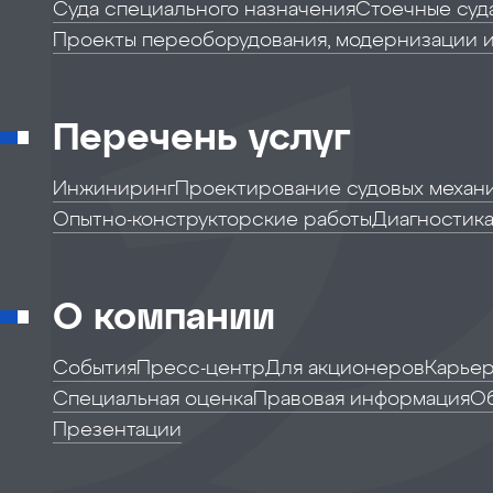
Суда специального назначения
Стоечные суд
Проекты переоборудования, модернизации 
Перечень услуг
Инжиниринг
Проектирование судовых механ
Опытно-конструкторские работы
Диагностика
О компании
События
Пресс-центр
Для акционеров
Карье
Специальная оценка
Правовая информация
О
Презентации