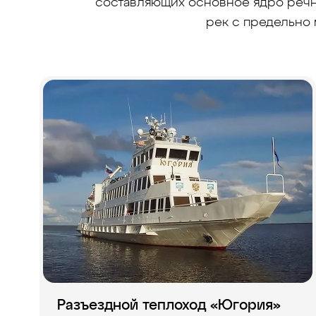
составляющих основное ядро речно
рек с предельно 
Разъездной теплоход «Югория»