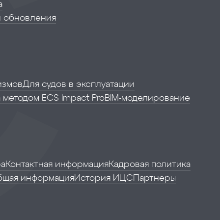
а
и обновления
измов
Для судов в эксплуатации
 методом ECS Impact Pro
BIM-моделирование
ра
Контактная информация
Кадровая политика
бщая информация
История ИЦС
Партнеры