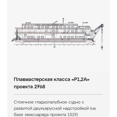
Плавмастерская класса «Р1,2А»
проекта 2768
Стоечное гладкопалубное судно с
развитой двухъярусной надстройкой (на
базе земснаряда проекта 1519).