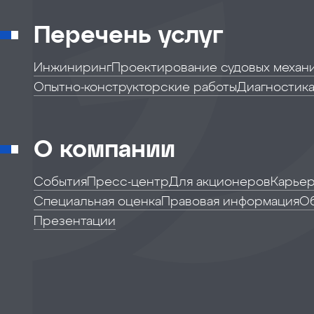
Перечень услуг
Инжиниринг
Проектирование судовых механ
Опытно-конструкторские работы
Диагностика
О компании
События
Пресс-центр
Для акционеров
Карье
Специальная оценка
Правовая информация
О
Презентации