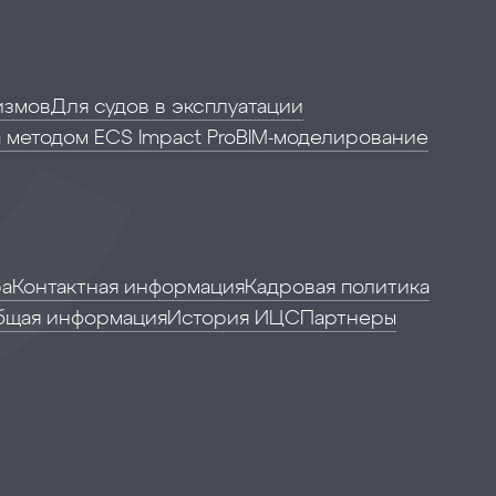
измов
Для судов в эксплуатации
 методом ECS Impact Pro
BIM-моделирование
ра
Контактная информация
Кадровая политика
бщая информация
История ИЦС
Партнеры