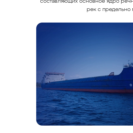
составляющих основное ядро речно
рек с предельно 