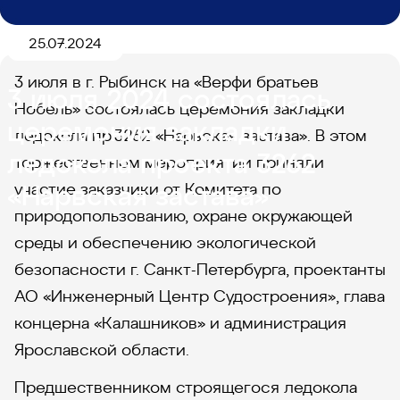
25.07.2024
3 июля в г. Рыбинск на «Верфи братьев
3 июля 2024 состоялась
Нобель» состоялась церемония закладки
церемония закладки
ледокола пр.3262 «Нарвская застава». В этом
ледокола проекта 3262
торжественном мероприятии приняли
«Нарвская застава»
участие заказчики от Комитета по
природопользованию, охране окружающей
среды и обеспечению экологической
безопасности г. Санкт-Петербурга, проектанты
АО «Инженерный Центр Судостроения», глава
концерна «Калашников» и администрация
Ярославской области.
Предшественником строящегося ледокола